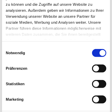
zu können und die Zugriffe auf unsere Website zu
JETZT ANRUFEN
analysieren. Außerdem geben wir Informationen zu Ihrer
Verwendung unserer Website an unsere Partner für
soziale Medien, Werbung und Analysen weiter. Unsere
Partner führen diese Informationen möglicherweise mit
weiteren Daten zusammen, die Sie ihnen bereitgestellt
Ursachen für Feuchtigkeit im Keller
haben oder die sie im Rahmen Ihrer Nutzung der Dienste
gesammelt haben.
Feuchtigkeit im Keller kann durch verschiedene
Einwilligungsauswahl
Notwendig
Faktoren verursacht werden, wie undichte
Kellerwände, aufsteigende Bodenfeuchtigkeit oder
unzureichende Belüftung. Diese Feuchtigkeit kann
Präferenzen
nicht nur die Bausubstanz schädigen, sondern auch
Schimmelbildung und gesundheitliche Probleme
Statistiken
verursachen.
Marketing